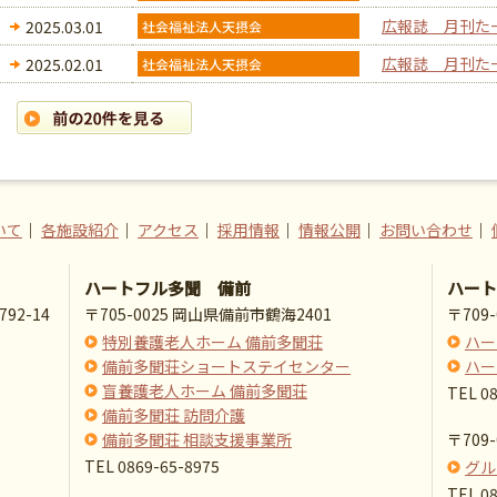
広報誌 月刊た
2025.03.01
広報誌 月刊た
2025.02.01
いて
｜
各施設紹介
｜
アクセス
｜
採用情報
｜
情報公開
｜
お問い合わせ
｜
ハートフル多聞 備前
ハート
92-14
〒705-0025 岡山県備前市鶴海2401
〒709
特別養護老人ホーム 備前多聞荘
ハー
備前多聞荘ショートステイセンター
ハー
盲養護老人ホーム 備前多聞荘
TEL 0
備前多聞荘 訪問介護
備前多聞荘 相談支援事業所
〒709
TEL 0869-65-8975
グル
TEL 0