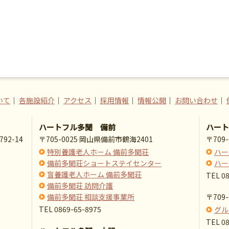
いて
｜
各施設紹介
｜
アクセス
｜
採用情報
｜
情報公開
｜
お問い合わせ
｜
ハートフル多聞 備前
ハート
92-14
〒705-0025 岡山県備前市鶴海2401
〒709
特別養護老人ホーム 備前多聞荘
ハー
備前多聞荘ショートステイセンター
ハー
盲養護老人ホーム 備前多聞荘
TEL 0
備前多聞荘 訪問介護
備前多聞荘 相談支援事業所
〒709
TEL 0869-65-8975
グル
TEL 0